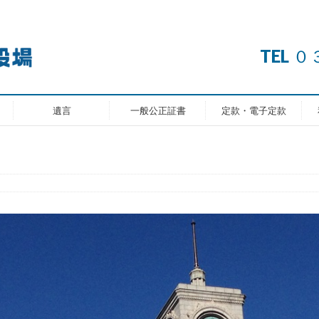
TEL
遺言
一般公正証書
定款・電子定款