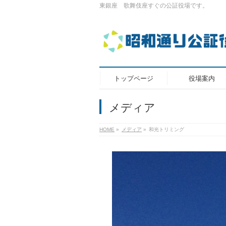
東銀座 歌舞伎座すぐの公証役場です。
トップページ
役場案内
メディア
HOME
»
メディア
»
和光トリミング