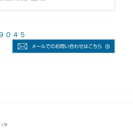
）
－９０４５
ル２階