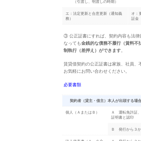
（引渡し、明渡しの時期）
（
エ：法定更新と合意更新（通知義
オ：
務）
証金
③ 公正証書にすれば、契約内容も法
なっても
金銭的な債務不履行（賃料不
制執行（差押え）ができます
。
賃貸借契約の公正証書は家族、社員、
お気軽にお問い合わせください。
必要書類
契約者（貸主・借主）本人が出頭する場
個人（ＡまたはＢ）
Ａ 運転免許証
証明書と認印
Ｂ 発行から３