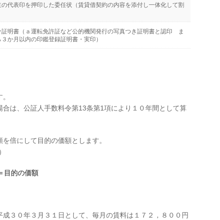
主の代表印を押印した委任状（賃貸借契約の内容を添付し一体化して割
分証明書（ａ運転免許証など公的機関発行の写真つき証明書と認印 ま
ら３か月以内の印鑑登録証明書・実印）
す。
合は、公証人手数料令第13条第1項により１０年間として算
額を倍にして目的の価額とします。
）
＝目的の価額
平成３０年３月３１日として、毎月の賃料は１７２，８００円