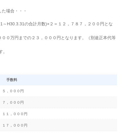
した場合・・・
3.1～H30.3.31の合計月数)×２＝１２，７８７，２００円とな
０００万円までの２３，０００円となります。（別途正本代等
す。
手数料
５，０００円
７，０００円
１１，０００円
１７，０００円