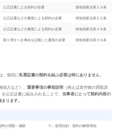
公正証書による契約が必要
借地借家法第２３条
公正証書などの書面による契約が必要
借地借家法第２２条
公正証書などの書面による契約が必要
借地借家法第３８条
取り壊すべき事由を記載した書面が必要
借地借家法第３９条
は、個別に
私署証書の契約を結ぶ必要は特にありません
。
険加入など）、
重要事項の事前説明
（例えば造作物の買取請
）を公正証書に組み入れることで、
当事者にとって契約内容の
強まります。
賃料の増額・減額
ウ：使用目的・契約の解除理由