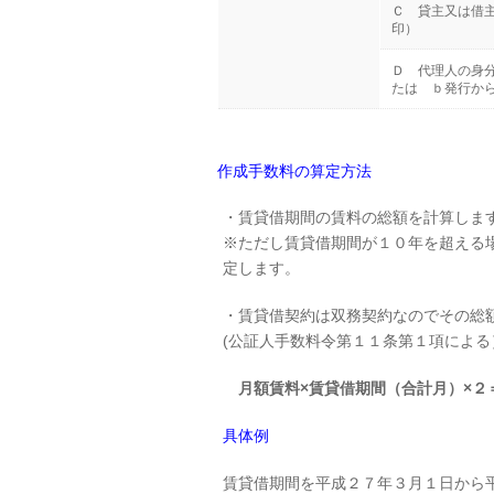
Ｃ 貸主又は借
印）
Ｄ 代理人の身
たは ｂ発行か
作成手数料の算定方法
・賃貸借期間の賃料の総額を計算しま
※ただし賃貸借期間が１０年を超える場
定します。
・賃貸借契約は双務契約なのでその総
(公証人手数料令第１１条第１項による
月額賃料×賃貸借期間（合計月）×２
具体例
賃貸借期間を平成２７年３月１日から