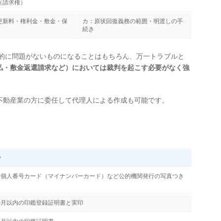
請求権）
更新料・権利金・敷金・保
カ：原状回復義務の範囲・明渡しの手
続き
律的に問題がないものになることはもちろん、万一トラブルと
払・敷金返還請求など）においては裁判を起こす必要がなく強
不動産業の方に委任して代理人による作成も可能です。
合
、個人番号カード（マイナンバーカード）など公的機関発行の写真つき
か月以内の印鑑登録証明書と実印