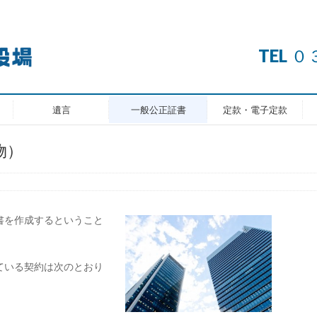
TEL
遺言
一般公正証書
定款・電子定款
物）
書を作成するということ
ている契約は次のとおり