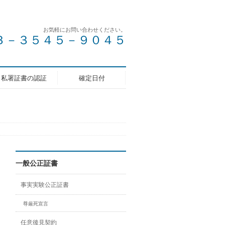
お気軽にお問い合わせください。
 ０３－３５４５－９０４５
私署証書の認証
確定日付
一般公正証書
事実実験公正証書
尊厳死宣言
任意後見契約