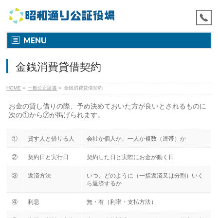
MENU
金銭消費貸借契約
HOME
»
一般公正証書
»
金銭消費貸借契約
お金の貸し借りの際、予め決めておいた方が良いとされるものに
次の①から⑦が掲げられます。
①
貸す人と借りる人
会社か個人か、一人か複数（連帯）か
②
契約日と実行日
契約した日と実際にお金が動く日
③
返済方法
いつ、どのように（一括返済又は分割）いく
ら返済するか
④
利息
無・有（利率・支払方法）