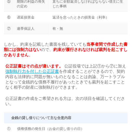
⑤
期限の利益の喪失
直ちに全額返済しなければならない借主に生
の定め
じた事柄
⑥
遅延損害金
返済を怠ったときの損害金（利率）
⑦
連帯保証人
有・無
しかし、約束を記載した書面を残していても
当事者間で作成した書
類には強制力はない
ので、
約束が履行されなければ裁判を起こすし
かありません
。
公正証書はその点が違います。
公証役場では上記①から⑦に加え
強制執行力を付した公正証書
を作成することができるので、契約
内容も法律的に問題が無いものとなることは勿論、万一トラブル
となって金銭的な債務不履行があったときでも裁判を起こすこと
なく相手の財産に強制執行ができます。
公正証書の作成をご希望される方は、次の項目を確認してくださ
い。
金銭の貸し借りについて主な合意内容
①
債権債務の発生日（お金の貸し借りの日）