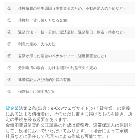
②
債権債務の発生原因（事業資金のため、不動産購入のためなど）
③
債権額（貸し借りとなる金額）
④
返済方法（一括・分割、返済金額、返済期日、振込・持参など）
⑤
利息の定め、支払方法
⑥
返済が滞った場合のペナルティー（遅延損害金など）
⑦
分割返済の場合における期限の利益喪失の定め
⑧
連帯保証人及び物的担保の有無
⑨
強制執行に関する定め
貸金業法
第２条(出典：e-Covウェヴサイト)の「貸金業」の定義
にあてはまる債権者は、そのただし書きに掲げるものを除き、所
定の手続を経る必要があります。
金銭消費貸借契約公正証書の作成は債務者、連帯保証人は原則と
して、役場においでいただいております。（場合によって家族、
社員などに委任して代理人による作成も可能です。）