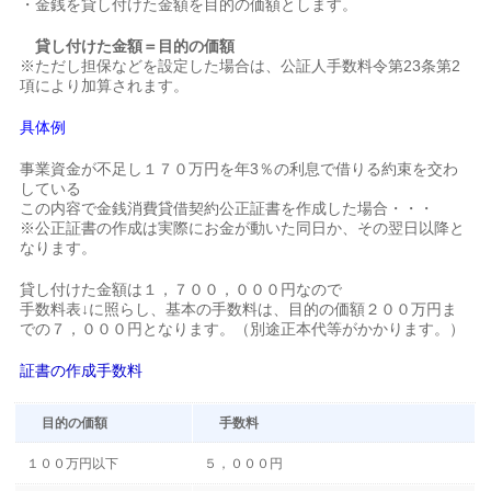
・金銭を貸し付けた金額を目的の価額とします。
貸し付けた金額＝目的の価額
※ただし担保などを設定した場合は、公証人手数料令第23条第2
項により加算されます。
具体例
事業資金が不足し１７０万円を年3％の利息で借りる約束を交わ
している
この内容で金銭消費貸借契約公正証書を作成した場合・・・
※公正証書の作成は実際にお金が動いた同日か、その翌日以降と
なります。
貸し付けた金額は１，７００，０００円なので
手数料表↓に照らし、基本の手数料は、目的の価額２００万円ま
での７，０００円となります。（別途正本代等がかかります。）
証書の作成手数料
目的の価額
手数料
１００万円以下
５，０００円