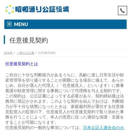
MENU
任意後見契約
HOME
»
一般公正証書
»
任意後見契約
任意後見契約とは
ご自分に十分な判断能力があるうちに、高齢に達し日常生活や財
産管理等を切り盛りすることが困難になる場合に備えて、あらか
じめ、自分が選んだ代理人（「任意後見人」といいます）に療養
看護や財産管理に関する事務について代理権を与える契約です。
この契約は、公正証書によってする必要があり、契約締結後は法
務局に登記がされます。このような契約を結んでおけば、判断能
力が不十分な状態になったときは、家庭裁判所が選任する任意後
見監督人の監督の下、任意後見人が任意後見契約で取り決めた事
務を行うことによって、本人の意思に従った適切な保護・支援を
することが可能になります。
任意後見契約の一般的な事項については、
日本公証人連合会のホ