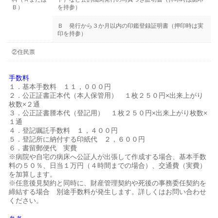
Ｂ）
を持参）
Ｂ 発行から３か月以内の印鑑登録証明書（押印時は実
印を持参）
②住民票
手数料
１．基本手数料 １１，０００円
２．公正証書正本代（本人保管用） １枚２５０円×出来上がり
枚数×２通
３．公正証書謄本代（登記用） １枚２５０円×出来上がり枚数×
１通
４．登記嘱託手数料 １，４００円
５．登記所に納付する印紙代 ２，６００円
６．書留郵便代 実費
※病院や自宅の病床へ公証人が出張して作成する場合、基本手数
料の５０％、日当１万円（４時間までの場合）、交通費（実費）
を加算します。
※任意後見契約と同時に、財産管理契約や死後の事務委任契約を
締結する場合 別途手数料が発生します。詳しくはお問い合わせ
ください。