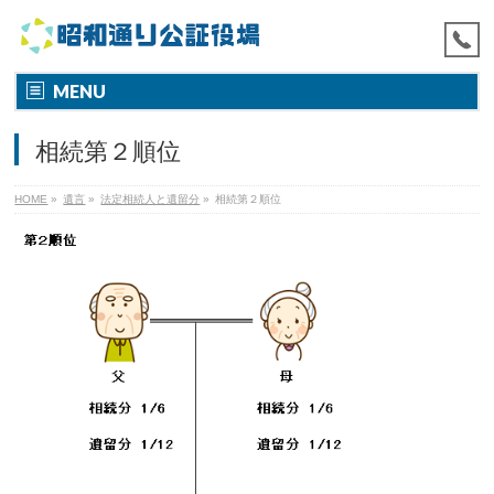
MENU
相続第２順位
HOME
»
遺言
»
法定相続人と遺留分
»
相続第２順位