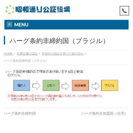
MENU
ハーグ条約非締約国（ブラジル）
HOME
»
私署証書の認証
»
外国向け認証を受けた後の流れ
»
ハーグ条約非締約国（ブラジル）
ハーグ条約非締約国
ハーグ条約非加盟国（台湾）