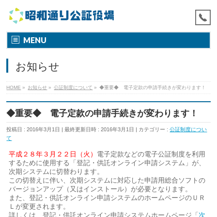
MENU
お知らせ
HOME
»
お知らせ
»
公証制度について
»
◆重要◆ 電子定款の申請手続きが変わります！
◆重要◆ 電子定款の申請手続きが変わります！
投稿日 : 2016年3月1日
最終更新日時 : 2016年3月1日
カテゴリー :
公証制度につい
て
平成２８年３月２２日（火）
電子定款などの電子公証制度を利用
するために使用する「登記・供託オンライン申請システム」が、
次期システムに切替わります。
この切替えに伴い、次期システムに対応した申請用総合ソフトの
バージョンアップ（又はインストール）が必要となります。
また、登記・供託オンライン申請システムのホームページのＵＲ
Ｌが変更されます。
詳しくは、登記・供託オンライン申請システムホームページ「
次