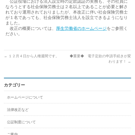
公証役場における法人設立時の定款認証の実務も、その社員に
なろうとする社会保険労務士は２名以上であることが必要と解さ
れており運用されておりましたが、本改正に伴い社会保険労務士
が１名であっても、社会保険労務士法人を設立できるようになり
ました。
改正の概要については、
厚生労働省のホームページ
をご参照く
ださい。
←
１２月４日から人権週間です。
◆重要◆ 電子定款の申請手続きが変
わります！
→
カテゴリー
ホームページについて
法律改正など
公証制度について
ご案内