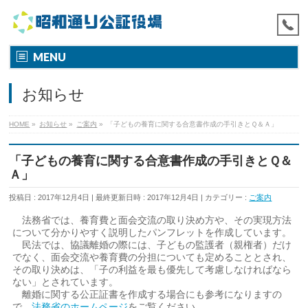
MENU
お知らせ
HOME
»
お知らせ
»
ご案内
»
「子どもの養育に関する合意書作成の手引きとＱ＆Ａ」
「子どもの養育に関する合意書作成の手引きとＱ＆
Ａ」
投稿日 : 2017年12月4日
最終更新日時 : 2017年12月4日
カテゴリー :
ご案内
法務省では、養育費と面会交流の取り決め方や、その実現方法
について分かりやすく説明したパンフレットを作成しています。
民法では、協議離婚の際には、子どもの監護者（親権者）だけ
でなく、面会交流や養育費の分担についても定めることとされ、
その取り決めは、「子の利益を最も優先して考慮しなければなら
ない」とされています。
離婚に関する公正証書を作成する場合にも参考になりますの
で、
法務省のホームページ
をご覧ください。