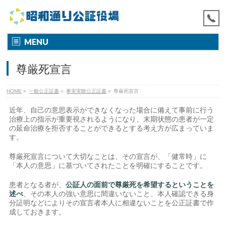
MENU
尊厳死宣言
HOME
»
一般公正証書
»
事実実験公正証書
»
尊厳死宣言
近年、自己の意思表示ができなくなった場合に備えて事前に行う
治療上の指示が重要視されるようになり、末期状態の患者が一定
の延命治療を拒否することができるとする考え方が広まっていま
す。
尊厳死宣言について大切なことは、その宣言が、「健常時」に
「本人の意思」に基づいてされたことを明確にすることです。
患者となる者が、
公証人の面前で尊厳死を希望するということを
述べ
、その本人の強い意思に間違いないこと、本人確認できる身
分証明などによりその宣言者本人に相違ないことを公正証書で作
成しておきます。