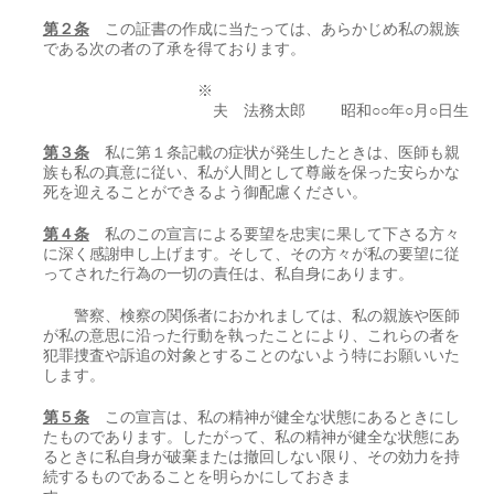
第２条
この証書の作成に当たっては、あらかじめ私の親族
である次の者の了承を得ております。
※
夫 法務太郎 昭和○○年○月○日生
第３条
私に第１条記載の症状が発生したときは、医師も親
族も私の真意に従い、私が人間として尊厳を保った安らかな
死を迎えることができるよう御配慮ください。
第４条
私のこの宣言による要望を忠実に果して下さる方々
に深く感謝申し上げます。そして、その方々が私の要望に従
ってされた行為の一切の責任は、私自身にあります。
警察、検察の関係者におかれましては、私の親族や医師
が私の意思に沿った行動を執ったことにより、これらの者を
犯罪捜査や訴追の対象とすることのないよう特にお願いいた
します。
第５条
この宣言は、私の精神が健全な状態にあるときにし
たものであります。したがって、私の精神が健全な状態にあ
るときに私自身が破棄または撤回しない限り、その効力を持
続するものであることを明らかにしておきま