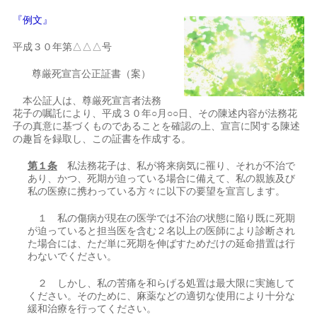
『例文』
平成３０年第△△△号
尊厳死宣言公正証書（案）
本公証人は、尊厳死宣言者法務
花子の嘱託により、平成３０年○月○○日、その陳述内容が法務花
子の真意に基づくものであることを確認の上、宣言に関する陳述
の趣旨を録取し、この証書を作成する。
第１条
私法務花子は、私が将来病気に罹り、それが不治で
あり、かつ、死期が迫っている場合に備えて、私の親族及び
私の医療に携わっている方々に以下の要望を宣言します。
１ 私の傷病が現在の医学では不治の状態に陥り既に死期
が迫っていると担当医を含む２名以上の医師により診断され
た場合には、ただ単に死期を伸ばすためだけの延命措置は行
わないでください。
２ しかし、私の苦痛を和らげる処置は最大限に実施して
ください。そのために、麻薬などの適切な使用により十分な
緩和治療を行ってください。