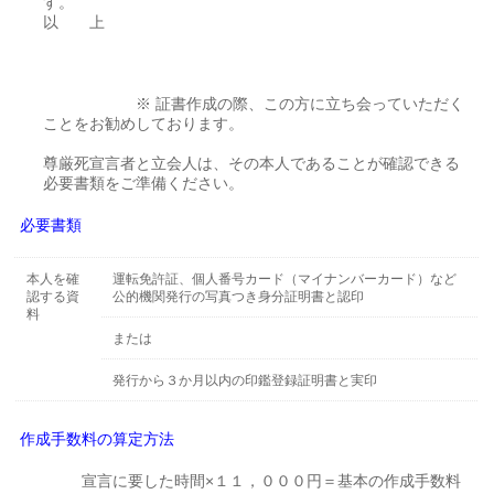
す
以 上
※ 証書作成の際、この方に立ち会っていただく
ことをお勧めしております。
尊厳死宣言者と立会人は、その本人であることが確認できる
必要書類をご準備ください。
必要書類
本人を確
運転免許証、個人番号カード（マイナンバーカード）など
認する資
公的機関発行の写真つき身分証明書と認印
料
または
発行から３か月以内の印鑑登録証明書と実印
作成手数料の算定方法
宣言に要した時間×１１，０００円＝基本の作成手数料