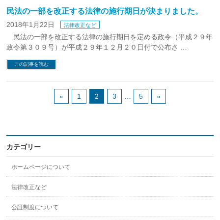
民法の一部を改正する法律の施行期日が決まりました。
2018年1月22日
法律改正など
民法の一部を改正する法律の施行期日を定める政令（平成２９年
政令第３０９号）が平成２９年１２月２０日付で公布さ …
この記事を読む
«
1
2
3
…
5
»
カテゴリー
ホームページについて
法律改正など
公証制度について